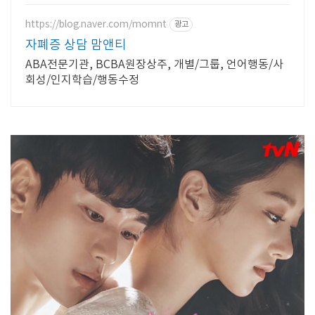
많고 빠르게 진행된다면
https://blog.naver.com/momnt
광고
자폐증 상담 맘앤티
ABA전문기관, BCBA원장상주, 개별/그룹, 언어행동/사
회성/인지학습/행동수정