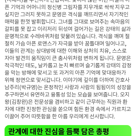
(서예지)을 우연하게 만납니다. 잊히지 않는 어린 시절의 아
픈 기억과 어머니의 정신병 그림자를 지우개로 싹싹 지우고
싶지만 그러지 못하고 문영은 격식을 깨뜨리면서 자기적인
매력을 한껏 발휘합니다. 그녀를 그대로 보여주는 속마음의
갈피를 못 잡고 이리저리 뒤섞여 걸어가는 길은 강태의 삶과
운명적으로 수레바퀴처럼 맞물려 있습니다. 격식을 깨며 절
절히 가슴 아픈 로맨스가 자극을 받아 꿈틀대며 일어나고,
이들의 관계는 상대방에 대한 이해와 상처의 치유, 스스로
자아 발견의 움직임이 큰 춤사위처럼 변하게 됩니다. 문영은
적극적인 태도, 날카롭고 눈치 빠르며 슬기롭게 강태의 감정
을 막는 방해에 맞서고 또 과거의 아픈 기억에 맞대응하가
위해 정면으로 맞서갑니다. 이야기에 깊이를 더하여 간호사
남주리(박규영)는 온정적인 사랑과 사람의 됨됨이의 성장을
추구하면서 유연하고 융통성 있는 모습을 보여줍니다. 오지
왕(김창완)은 전문성을 겸비하고 같이 근무하는 직원과 환
자에 대한 진정한 관심을 쏟으며 힘든 환경 속에서 가르치고
이끌어 주어 따뜻함을 한 아름 우리에게 선사합니다.
관계에 대한 진심을 듬뿍 담은 총평