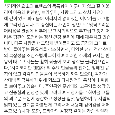
심리적인 요소와 로맨스의 독특함이 어긋나지 않고 잘 어울
리며 마음의 편안함, 트라우마, 사랑 그리고 상처 치유에 대
해 깊이 있게 파고들어 이리저리 얽혀있는 이야기를 매끄럽
게 그려냈습니다. 그 중심에는 개인이 정면으로 맞닥뜨리운
어려움을 관점에 비추어 보고 사회적으로 부끄럽고 씻기 어
려운 평판에 도전하는 정신 건강 문제에 대해 깨우치고 있습
니다. 다른 사람을 너그럽게 받이들이고 또 공감과 그대로
받아 들어주는 중요성을 강조하면서, 다양한 정신 건강 상태
의 복잡성을 조심스럽게 파헤치며 이러한 주제의 묘사는 반
응이 빠르고 사물을 훤히 꿰뚫어 보며 생각을 불러일으킵니
다. '사이코지만 괜찮아'의 주요 인물들의 전개는 정해진 규
칙이 없고 각각의 인물들이 꼼꼼하게 짜여 있으며, 각자가
상대방을 극복하기 위해 힘쓰고 다차원적인 특성이나 취향
을 보여주고 있습니다. 주인공인 문강태와 고문영을 생각 있
고 신중함과 진정성 있게 그려내며 시청자들로 하여금 그들
의 괴로운 느낌에 공감하고 성장을 힘껏 응원하며 두 사람의
얽혀 있는 관계를 아름답게 그려내어 내용에 깊이감을 더해
주고 있습니다. 또한, 드라마의 감정적 깊이는 가슴 절절하