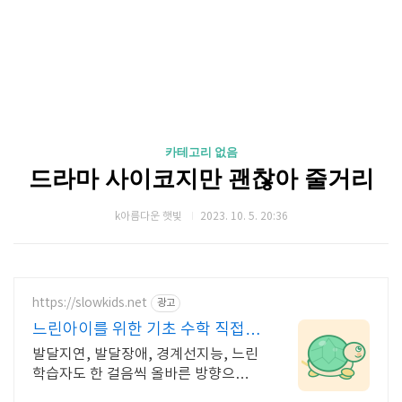
카테고리 없음
드라마 사이코지만 괜찮아 줄거리
k아름다운 햇빛
2023. 10. 5. 20:36
https://slowkids.net
광고
느린아이를 위한 기초 수학 직접
교육 경험으로 만든 앱
발달지연, 발달장애, 경계선지능, 느린
학습자도 한 걸음씩 올바른 방향으로
나아가요 일반 학습도구가 너무 양이